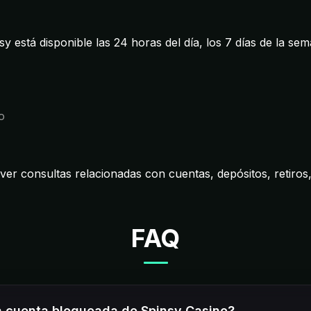
sy está disponible las 24 horas del día, los 7 días de la se
o
ver consultas relacionadas con cuentas, depósitos, retiros
FAQ
a cuenta bloqueada de Spinsy Casino?