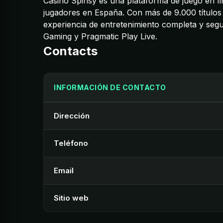
Casino Spinsy es una plataforma de juego en l
jugadores en España. Con más de 9.000 títulos 
experiencia de entretenimiento completa y se
Gaming y Pragmatic Play Live.
Contacts
INFORMACIÓN DE CONTACTO
Dirección
Teléfono
Email
Sitio web