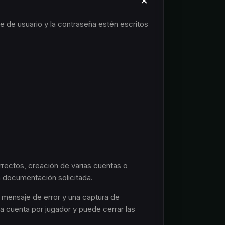
 de usuario y la contraseña estén escritos
rrectos, creación de varias cuentas o
a documentación solicitada.
el mensaje de error y una captura de
a cuenta por jugador y puede cerrar las