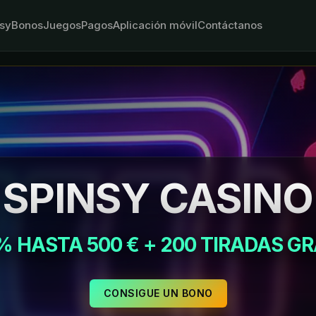
sy
Bonos
Juegos
Pagos
Aplicación móvil
Contáctanos
SPINSY CASINO
% HASTA 500 € + 200 TIRADAS GR
CONSIGUE UN BONO