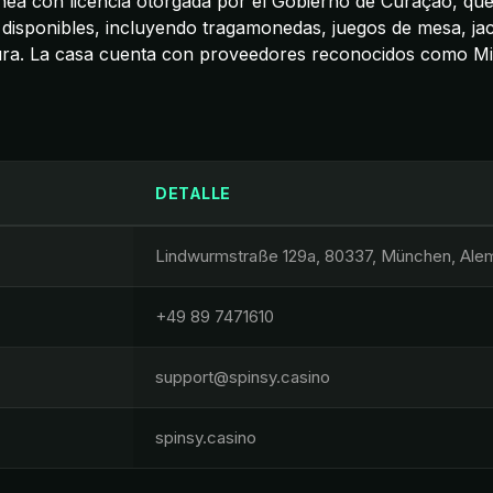
ínea con licencia otorgada por el Gobierno de Curaçao, qu
disponibles, incluyendo tragamonedas, juegos de mesa, jac
gura. La casa cuenta con proveedores reconocidos como Mi
DETALLE
Lindwurmstraße 129a, 80337, München, Ale
+49 89 7471610
support@spinsy.casino
spinsy.casino