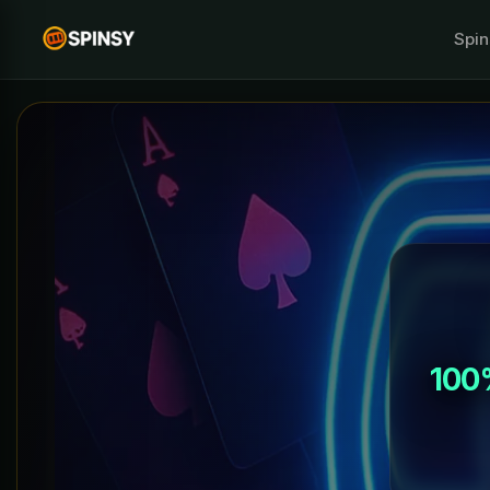
Spin
100