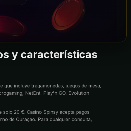
s y características
le que incluye tragamonedas, juegos de mesa,
crogaming, NetEnt, Play'n GO, Evolution
e solo 20 €. Casino Spinsy acepta pagos
bierno de Curaçao. Para cualquier consulta,