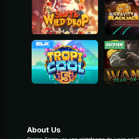
About Us