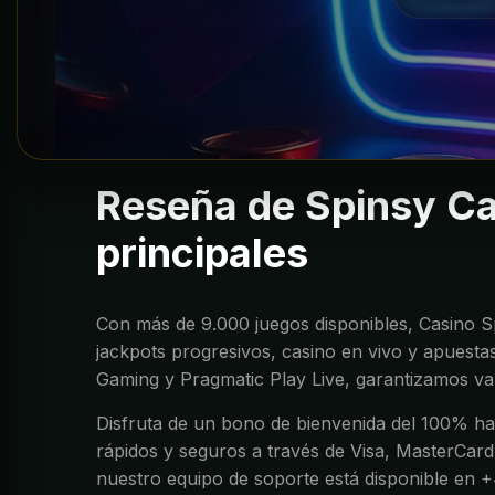
Reseña de Spinsy Ca
principales
Con más de 9.000 juegos disponibles, Casino S
jackpots progresivos, casino en vivo y apuest
Gaming y Pragmatic Play Live, garantizamos var
Disfruta de un bono de bienvenida del 100% ha
rápidos y seguros a través de Visa, MasterCard, 
nuestro equipo de soporte está disponible en